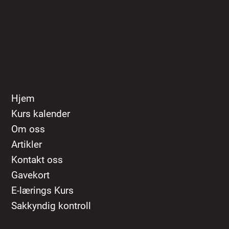
+47 947 86 797
kontakt@mtkskolen.no
Åshaugveien 37, 3170 Sem
Hurtigmeny
Hjem
Kurs kalender
Om oss
Artikler
Kontakt oss
Gavekort
E-lærings Kurs
Sakkyndig kontroll