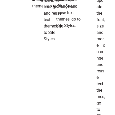
more. To
upd
themes, go to Site Styles.
change and
change
ate
reuse text
and reuse
the
themes, go to
text
font,
Site Styles.
themes, go
size
to Site
and
Styles.
mor
e. To
cha
nge
and
reus
e
text
the
mes,
go
to