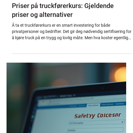
Jonathan
Jun 1
3 min read
Priser på truckførerkurs: Gjeldende
priser og alternativer
Å ta et truckførerkurs er en smart investering for både
privatpersoner og bedrifter. Det gir deg nødvendig sertifisering for
å kjøre truck på en trygg og lovlig måte. Men hva koster egentlig
et slikt kurs? Og hvilke alternativer finnes? Jeg skal gi deg en
enkel og oversiktlig guide til priser på truckførerkurs, slik at du
kan ta et godt valg. Priser på truckførerkurs i dag Prisen på et
truckførerkurs varierer avhengig av flere faktorer. Det kan være
kurslengde, type truck, og