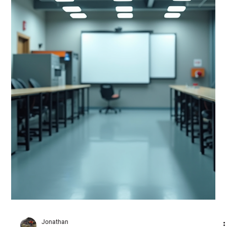
Å ta et truckførerkurs er en smart investering for både
privatpersoner og bedrifter. Det gir deg nødvendig sertifisering og
kunnskap for å håndtere truck trygt og effektivt. Men hvordan
finner du egentlig konkurransedyktige priser på truckførerkurs? I
denne artikkelen deler jeg praktiske tips og innsikt som hjelper
deg å velge riktig kurs til en god pris. Priser på truckførerkurs –
hva påvirker kostnaden? Prisen på et truckførerkurs kan variere
mye. Flere faktorer spiller inn