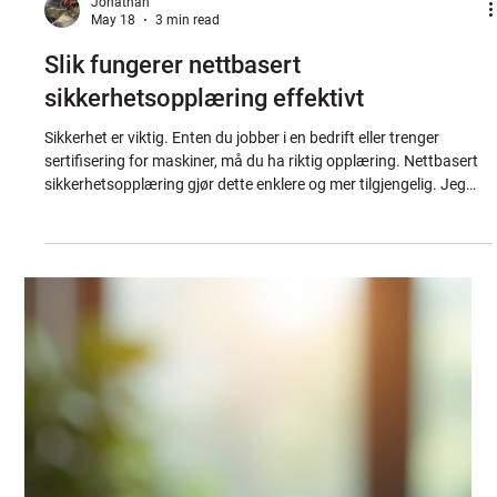
Jonathan
May 18
3 min read
Slik fungerer nettbasert
sikkerhetsopplæring effektivt
Sikkerhet er viktig. Enten du jobber i en bedrift eller trenger
sertifisering for maskiner, må du ha riktig opplæring. Nettbasert
sikkerhetsopplæring gjør dette enklere og mer tilgjengelig. Jeg
skal forklare hvordan slike kurs fungerer, og hvorfor de er
effektive. Fordeler med nettbasert sikkerhetsopplæring
Nettbasert sikkerhetsopplæring gir mange fordeler. Du kan ta
kurs når og hvor det passer deg. Det betyr at du slipper å reise
eller tilpasse deg faste tider. Dette sparer