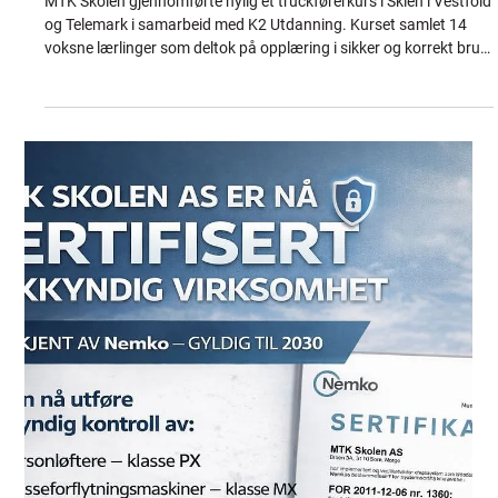
Jonathan
Mar 13
2 min read
Truckførerkurs i Skien – MTK Skolen
holder kurs for lærlinger hos K2
Utdanning
MTK Skolen gjennomførte nylig et truckførerkurs i Skien i Vestfold
og Telemark i samarbeid med K2 Utdanning. Kurset samlet 14
voksne lærlinger som deltok på opplæring i sikker og korrekt bruk
av truck. Truckkurset kombinerte både teori og praktiske øvelser.
Deltakerne fikk grundig opplæring i sikker bruk av truck i henhold
til gjeldende regelverk. Deltakere fra K2 Utdanning under
truckopplæring i Skien gjennomført av MTK Skolen. Praktisk