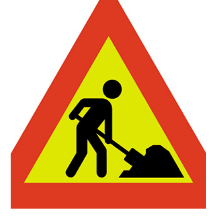
Jonathan
Mar 11
2 min read
Sakkyndig kontroll av maskiner, lifter og
trucker i Vestfold og Telemark – MTK
Skolen
MTK Skolen tilbyr sakkyndig kontroll av maskiner, lifter, trucker og
løfteredskap i Vestfold og Telemark. Nemko-sertifisert virksomhet
med avdelinger i Skien og Tønsberg.