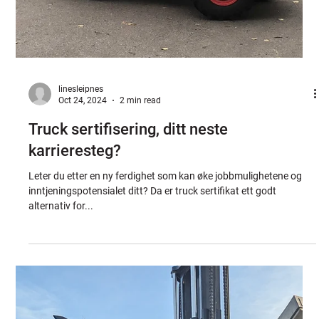
tunge og presise løft er en del av hverdagen. Med et godkjent...