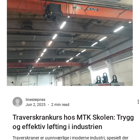
Jonathan
Nov 28, 2025
2 min read
Arbeidsvarsling kurs hos MTK Skolen AS
Arbeid på eller langs vei innebærer risiko både for arbeidere og
trafikanter. Derfor er riktig arbeidsvarsling helt avgjørende for å
skape trygghet og unngå ulykker. Hos MTK Skolen AS tilbyr vi
profesjonelle kurs i arbeidsvarsling i tråd med kravene i Håndbok
N301 , slik at du eller dine ansatte kan utføre arbeidet sikkert og
effektivt. 👉 "Les mer om våre arbeidsvarsling kurs her" Hvorfor
arbeidsvarsling er viktig Ulykker ved veiarbeid skjer ofte på grunn
av feilplassert sk