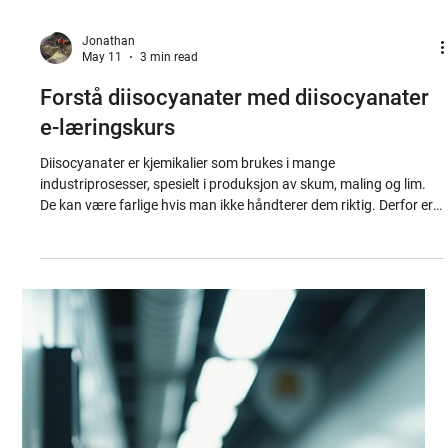
Jonathan
May 11
3 min read
Forstå diisocyanater med diisocyanater
e-læringskurs
Diisocyanater er kjemikalier som brukes i mange
industriprosesser, spesielt i produksjon av skum, maling og lim.
De kan være farlige hvis man ikke håndterer dem riktig. Derfor er
det viktig å lære om sikker bruk. Jeg vil forklare hvorfor et
diisocyanater e-læringskurs er en smart og enkel måte å få
nødvendig kunnskap på. Med et slikt kurs kan du beskytte deg
selv og andre. Det gir deg også dokumentasjon som viser at du
har forstått risikoene og hvordan du skal jobbe trygt. La