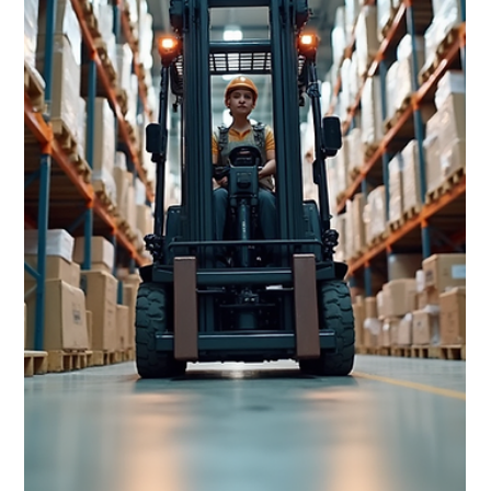
lavspenningsanlegg. Det kan virke komplisert, men jeg lover at
det er enklere enn du tror. Med riktig opplæring kan du unngå
farlige situasjoner og samtidig oppfylle lovkrav. La oss gå
gjennom hva fse lavspenning oppl