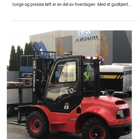
linesleipnes
Jun 2, 2025
2 min read
Traverskrankurs hos MTK Skolen: Trygg
og effektiv løfting i industrien
Traverskraner er uunnværlige i moderne industri, spesielt der