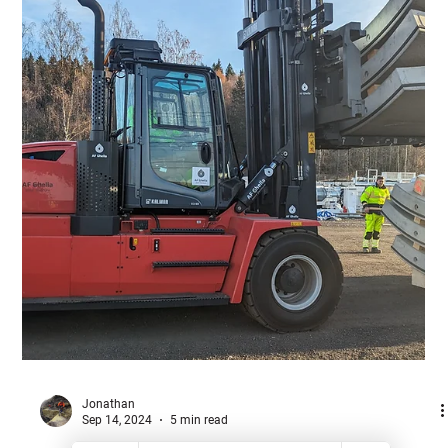
linesleipnes
Oct 24, 2024
2 min read
Truck sertifisering, ditt neste
karrieresteg?
Leter du etter en ny ferdighet som kan øke jobbmulighetene og
inntjeningspotensialet ditt? Da er truck sertifikat ett godt
alternativ for...